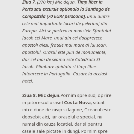
Ziua 7.
(370 km)
Mic dejun.
Timp liber in
Porto sau excursie optionala la
Santiago de
Compostela (70 EUR/ persoana),
unul dintre
cele mai importante locuri de pelerinaj din
Europa. Aici se pastreaza moastele Sfantului
Iacob cel Mare, unul din cei doisprezece
apostoli alesi, fratele mai mare al lui Ioan,
apostolul. Orasul este plin de monumente,
dar cel mai de seama este Catedrala Sf
Iacob. Plimbare ghidata si timp liber.
Intoarcere in Portugalia.
Cazare la acelasi
hotel.
Ziua 8. Mic dejun.
Pornim spre sud, oprire
in pitorescul orasel
Costa Nova,
situat
intre dune de nisip si lagune, Oceanul este
deosebit aici, iar oraselul e special, nu
numai din cauza locatiei, dar si pentru
casele sale pictate in dungi. Pornim spre