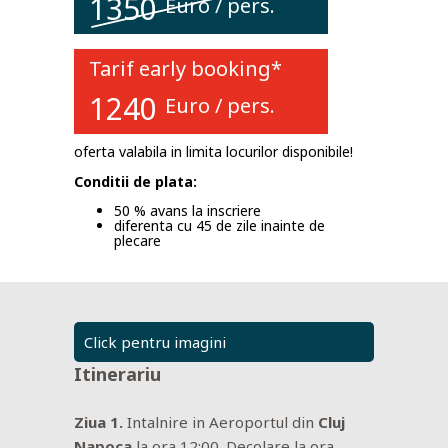
1350
Euro
/ pers.
Tarif early booking*
1240
Euro
/ pers.
oferta valabila in limita locurilor disponibile!
Conditii de plata:
50 % avans la inscriere
diferenta cu 45 de zile inainte de
plecare
Click pentru imagini
Itinerariu
Ziua 1.
Intalnire in Aeroportul din
Cluj
Napoca
la ora 12:00. Decolare la ora