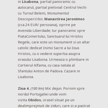
in
Lisabona
, partial panoramic cu
autocarul, partial pietonal: Centrul Vechi
cu Turnul Belem, Monumentul
Descoperirilor,
Manastirea Jeronimos
(cca.24 EUR/ persoana), oprire pe
Avenida Liberdade; tur panoramic spre
PiataComertului, Sanctuarul lui Hristos
Regele, care este un monument si un altar
catolic dedicat Inimii Sacre a lui Iisus
Hristos, cu o vedere superba asupra
orasului Lisabona. Urmeaza o plimbare in
Cartierul Alfama, cu casa natala al
Sfantului Anton de Padova. Cazare in
Lisabona.
Ziua 4.
(180 km)
Mic dejun. Pornim spre
nordul Portugaliei unde vom
vizita
Obidos
, orasel situat pe un
dealimprejmuit de ziduri, care si-a pastrat