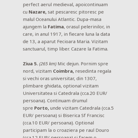
perfect aerul medieval, apoicontinuam
cu
Nazare,
sat pescaresc pitoresc pe
malul Oceanului Atlantic. Dupa-masa
ajungem la
Fatima
, orasul pelerinilor, in
care, in anul 1917, in fiecare luna la data
de 13, a aparut Fecioara Maria. Vizitam
sanctuarul, timp liber. Cazare la Fatima.
Ziua 5.
(265 km)
Mic dejun. Pornim spre
nord, vizitam
Coimbra,
resedinta regala
si vechi oras universitar, din 1307,
plimbare ghidata, optional vizitam
Universitatea si Catedrala (cca.20 EUR/
persoana). Continuam drumul
spre
Porto,
unde vizitam Catedrala (cca.5
EUR/ persoana) si Biserica Sf Francisc
(cca.10 EUR/ persoana). Optional
participam la o croaziera pe raul Douro
(cca.12 EUR/ persoana) si facem o