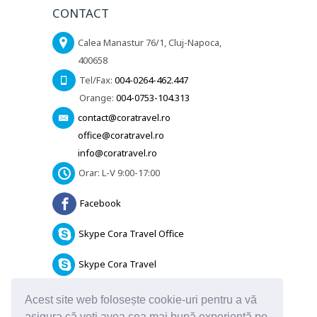
CONTACT
Calea Manastur 76/1, Cluj-Napoca,
400658
Tel/Fax:
004-0264-462.447
Orange:
004-0753-104.313
contact@coratravel.ro
office@coratravel.ro
info@coratravel.ro
Orar: L-V 9:00-17:00
Facebook
Skype Cora Travel Office
Skype Cora Travel
Informatii utile
Acest site web folosește cookie-uri pentru a vă
asigura că veți avea cea mai bună experiență pe