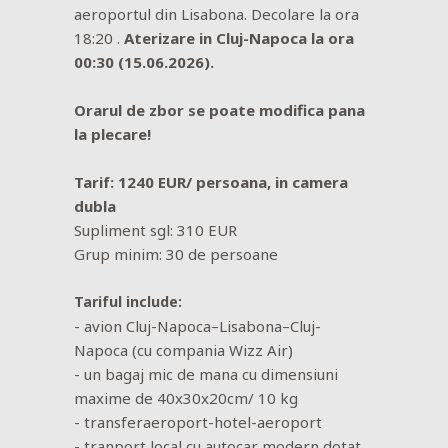
aeroportul din Lisabona. Decolare la ora
18:20 .
A
terizare in Cluj-Napoca la ora
00:30 (15.06.2026).
Orarul de zbor se poate modifica pana
la plecare!
Tarif: 1240 EUR/ persoana, in camera
dubla
Supliment sgl: 310 EUR
Grup minim: 30 de persoane
Tariful include:
- avion Cluj-Napoca–Lisabona–Cluj-
Napoca (cu compania Wizz Air)
- un bagaj mic de mana cu dimensiuni
maxime de 40x30x20cm/ 10 kg
- transferaeroport-hotel-aeroport
- tranport local cu autocar modern dotat