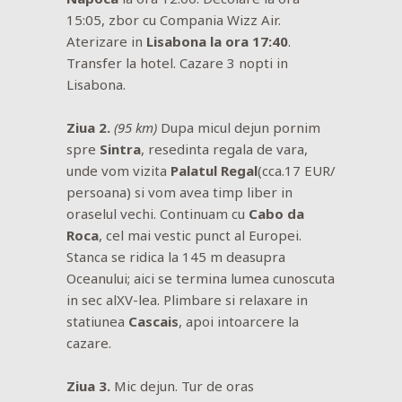
15:05, zbor cu Compania Wizz Air.
Aterizare in
Lisabona la ora 17:40
.
Transfer la hotel. Cazare 3 nopti in
Lisabona.
Ziua 2.
(95 km)
Dupa micul dejun pornim
spre
Sintra
, resedinta regala de vara,
unde vom vizita
Palatul Regal
(cca.17 EUR/
persoana) si vom avea timp liber in
oraselul vechi. Continuam cu
Cabo da
Roca
, cel mai vestic punct al Europei.
Stanca se ridica la 145 m deasupra
Oceanului; aici se termina lumea cunoscuta
in sec alXV-lea. Plimbare si relaxare in
statiunea
Cascais
, apoi intoarcere la
cazare.
Ziua 3.
Mic dejun. Tur de oras