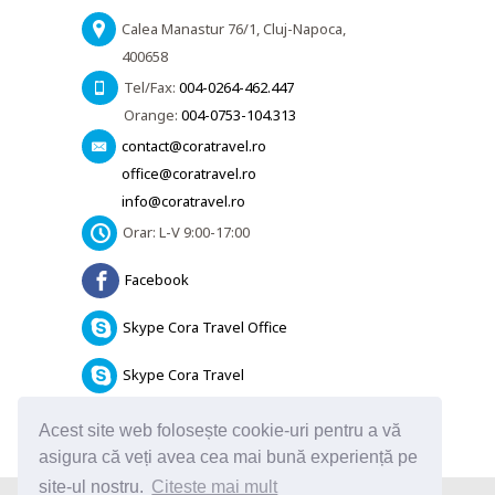
Calea Manastur 76/1, Cluj-Napoca,
400658
Tel/Fax:
004-0264-462.447
Orange:
004-0753-104.313
contact@coratravel.ro
office@coratravel.ro
info@coratravel.ro
Orar: L-V 9:00-17:00
Facebook
Skype Cora Travel Office
Skype Cora Travel
Informatii utile
Acest site web folosește cookie-uri pentru a vă
asigura că veți avea cea mai bună experiență pe
site-ul nostru.
Citeste mai mult