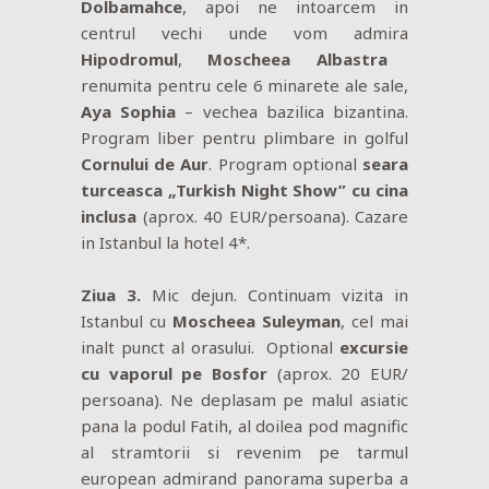
Dolbamahce
, apoi ne intoarcem in
centrul vechi unde vom admira
Hipodromul
,
Moscheea Albastra
renumita pentru cele 6 minarete ale sale,
Aya Sophia
– vechea bazilica bizantina.
Program liber pentru plimbare in golful
Cornului de Aur
. Program optional
seara
turceasca „Turkish Night Show” cu cina
inclusa
(aprox. 40 EUR/persoana). Cazare
in Istanbul la hotel 4*.
Ziua 3.
Mic dejun. Continuam vizita in
Istanbul cu
Moscheea Suleyman
, cel mai
inalt punct al orasului. Optional
excursie
cu vaporul pe Bosfor
(aprox. 20 EUR/
persoana). Ne deplasam pe malul asiatic
pana la podul Fatih, al doilea pod magnific
al stramtorii si revenim pe tarmul
european admirand panorama superba a