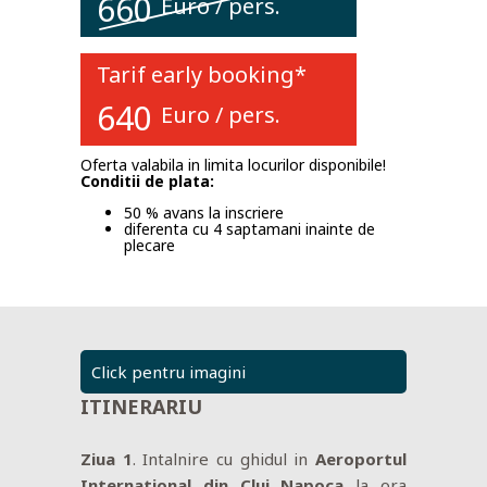
660
Euro
/ pers.
Tarif early booking*
640
Euro
/ pers.
Oferta valabila in limita locurilor disponibile!
Conditii de plata:
50 % avans la inscriere
diferenta cu 4 saptamani inainte de
plecare
Click pentru imagini
ITINERARIU
Ziua 1
. Intalnire cu ghidul in
Aeroportul
International din Cluj Napoca
la ora