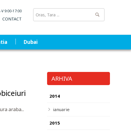
L-V 9:00-17:00
CONTACT
tia
Dubai
ARHIVA
obiceiuri
2014
ura araba...
ianuarie
2015