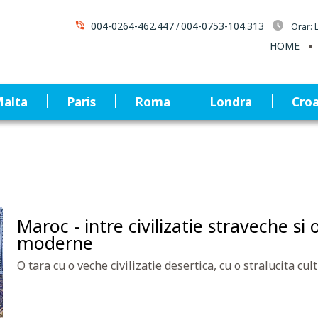
004-0264-462.447
004-0753-104.313
/
Orar: 
HOME
alta
Paris
Roma
Londra
Croa
Maroc - intre civilizatie straveche si 
moderne
O tara cu o veche civilizatie desertica, cu o stralucita cult