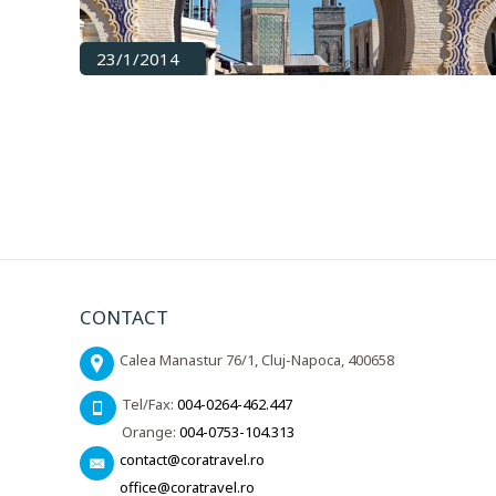
23/1/2014
CONTACT
Calea Manastur 76/1, Cluj-Napoca, 400658
Tel/Fax:
004-0264-462.447
Orange:
004-0753-104.313
contact@coratravel.ro
office@coratravel.ro